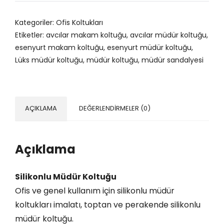
l
i
i
f
f
Kategoriler:
Ofis Koltukları
k
i
i
Etiketler:
avcılar makam koltuğu
,
avcılar müdür koltuğu
,
o
y
y
esenyurt makam koltuğu
,
esenyurt müdür koltuğu
,
n
a
a
Lüks müdür koltuğu
,
müdür koltuğu
,
müdür sandalyesi
l
t
t
u
:
:
M
₺
₺
ü
9
8
AÇIKLAMA
DEĞERLENDIRMELER (0)
d
.
.
ü
7
2
r
5
5
Açıklama
K
0
0
o
,
,
Silikonlu Müdür Koltuğu
l
0
0
Ofis ve genel kullanım için silikonlu müdür
t
0
0
koltukları imalatı, toptan ve perakende silikonlu
u
.
.
müdür koltuğu.
ğ