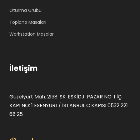
,
,
Oturma Grubu
0
0
0
0
Toplantı Masaları
.
.
Workstation Masalar
İletişim
Güzelyurt Mah. 2138. SK. ESKİDJİ PAZAR NO: 1 İÇ
KAPI NO: 1 ESENYURT/ İSTANBUL C KAPISI 0532 221
68 25