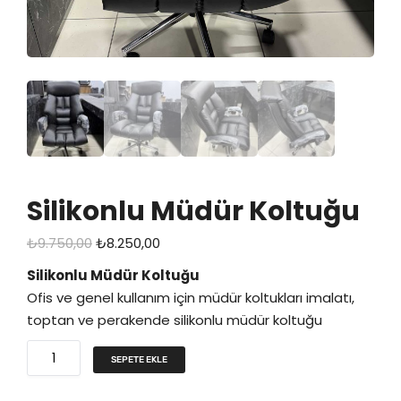
Silikonlu Müdür Koltuğu
O
Ş
₺
9.750,00
₺
8.250,00
r
u
Silikonlu Müdür Koltuğu
i
a
Ofis ve genel kullanım için müdür koltukları imalatı,
j
n
toptan ve perakende silikonlu müdür koltuğu
i
d
S
n
a
SEPETE EKLE
i
a
k
l