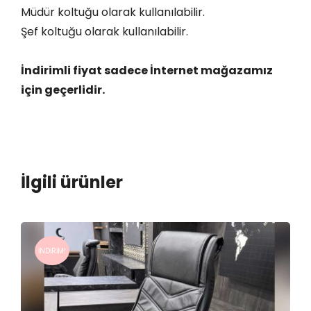
u
Müdür koltuğu olarak kullanılabilir.
a
Şef koltuğu olarak kullanılabilir.
d
e
İndirimli fiyat sadece İnternet mağazamız
t
için geçerlidir.
İlgili ürünler
İNDIRIM!