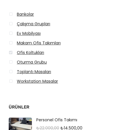
:
:
₺
₺
Bankolar
3
2
Çalışma Grupları
.
.
Ev Mobilyası
0
5
Makam Ofis Takımları
0
0
Ofis Koltukları
0
0
Oturma Grubu
,
,
0
0
Toplantı Masaları
0
0
Workstation Masalar
.
.
ÜRÜNLER
Personel Ofis Takımı
O
Ş
₺
22.000,00
₺
14.500,00