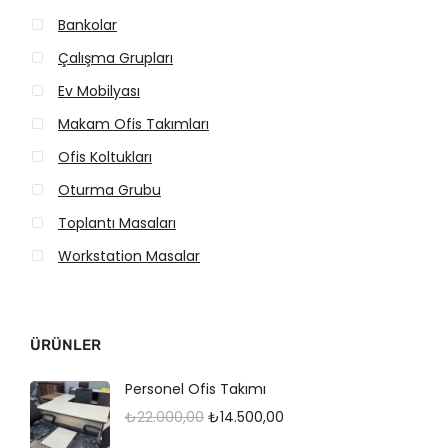
ş
k
5
5
Bankolar
ü
s
0
0
Çalışma Grupları
k
e
,
,
Ev Mobilyası
0
0
f
k
Makam Ofis Takımları
0
0
i
f
Ofis Koltukları
.
.
y
i
Oturma Grubu
a
y
Toplantı Masaları
t
a
Workstation Masalar
t
ÜRÜNLER
Personel Ofis Takımı
O
Ş
₺
22.000,00
₺
14.500,00
r
u