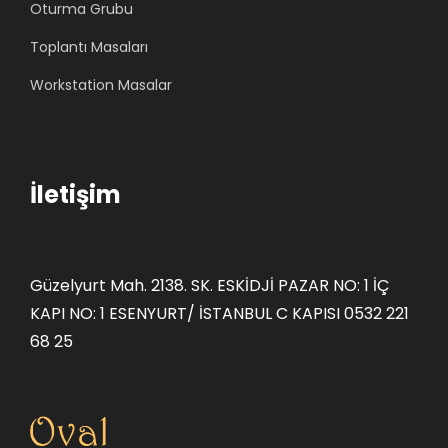
Oturma Grubu
0
0
0
0
Toplantı Masaları
.
.
Workstation Masalar
İletişim
Güzelyurt Mah. 2138. SK. ESKİDJİ PAZAR NO: 1 İÇ
KAPI NO: 1 ESENYURT/ İSTANBUL C KAPISI 0532 221
68 25