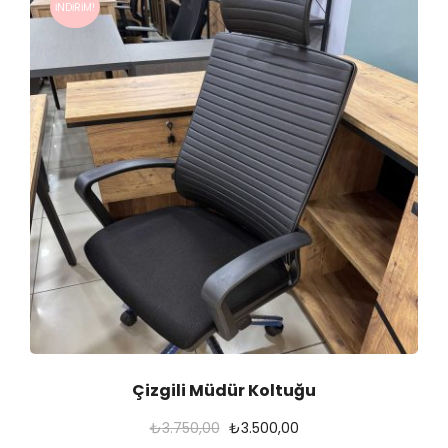
İNDIRIM!
Çizgili Müdür Koltuğu
O
Ş
₺
3.750,00
₺
3.500,00