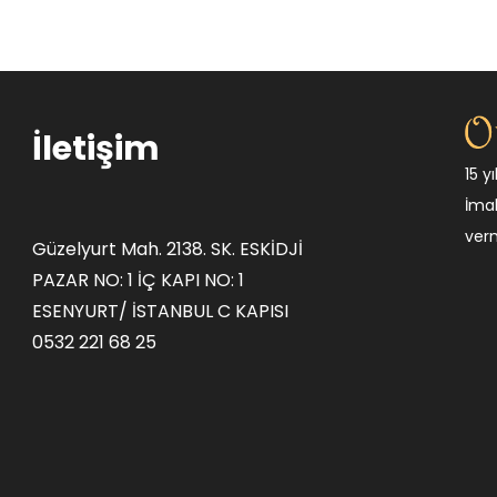
İletişim
15 y
İmal
ver
Güzelyurt Mah. 2138. SK. ESKİDJİ
PAZAR NO: 1 İÇ KAPI NO: 1
ESENYURT/ İSTANBUL C KAPISI
0532 221 68 25