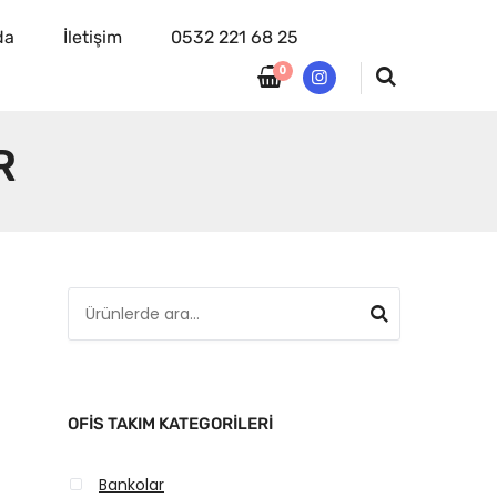
da
İletişim
0532 221 68 25
0
instagram
R
A
r
a
:
OFIS TAKIM KATEGORILERI
Bankolar