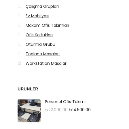
Çalışma Grupları
Ev Mobilyası
Makam Ofis Takımları
Ofis Koltukları
Oturma Grubu
Toplantı Masaları
Workstation Masalar
ÜRÜNLER
Personel Ofis Takımı
O
Ş
₺
22.000,00
₺
14.500,00
r
u
i
a