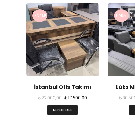
İNDIRIM!
İNDIRIM!
İstanbul Ofis Takımı
Lüks 
O
Ş
₺
22.000,00
₺
17.500,00
₺
80.50
r
u
SEPETE EKLE
i
a
j
n
i
d