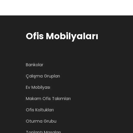
n
a
a
k
l
i
f
f
Ofis Mobilyaları
i
i
y
y
a
a
t
t
Bankolar
:
:
Çalışma Grupları
₺
₺
Ev Mobilyası
2
1
2
7
Makam Ofis Takımları
.
.
Ofis Koltukları
0
5
Oturma Grubu
0
0
0
0
Toplantı Masaları