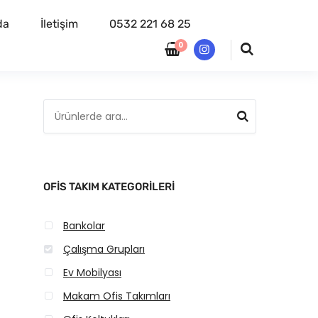
da
İletişim
0532 221 68 25
0
instagram
A
r
a
:
OFIS TAKIM KATEGORILERI
Bankolar
Çalışma Grupları
Ev Mobilyası
Makam Ofis Takımları