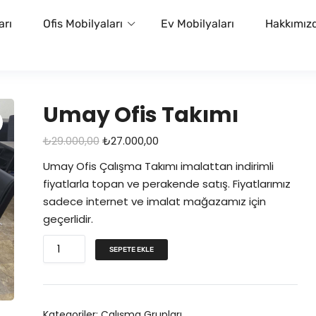
arı
Ofis Mobilyaları
Ev Mobilyaları
Hakkımız
Umay Ofis Takımı
O
Ş
₺
29.000,00
₺
27.000,00
r
u
Umay Ofis Çalışma Takımı imalattan indirimli
i
a
fiyatlarla topan ve perakende satış. Fiyatlarımız
j
n
sadece internet ve imalat mağazamız için
i
d
geçerlidir.
n
a
U
a
k
SEPETE EKLE
m
l
i
a
f
f
y
i
i
Kategoriler:
Çalışma Grupları