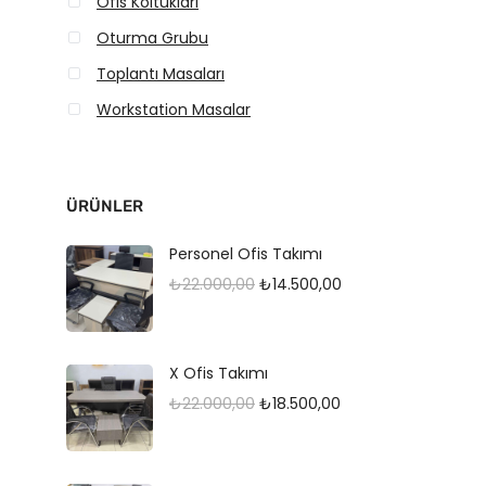
Ofis Koltukları
Oturma Grubu
Toplantı Masaları
Workstation Masalar
ÜRÜNLER
Personel Ofis Takımı
O
Ş
₺
22.000,00
₺
14.500,00
r
u
i
a
X Ofis Takımı
j
n
O
Ş
₺
22.000,00
₺
18.500,00
i
d
r
u
n
a
i
a
a
k