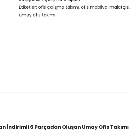
O
y
y
Etiketler:
ofis çalışma takımı
,
ofis mobilya imalatçısı
,
f
a
a
umay ofis takımı
i
t
t
s
:
:
T
₺
₺
a
2
2
k
9
7
ı
.
.
m
0
0
ı
0
0
a
0
0
d
,
,
e
0
0
t
0
0
.
.
an İndirimli 6 Parçadan Oluşan Umay Ofis Takımı