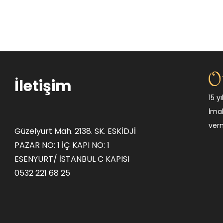
İletişim
15 y
İmal
ver
Güzelyurt Mah. 2138. SK. ESKİDJİ
PAZAR NO: 1 İÇ KAPI NO: 1
ESENYURT/ İSTANBUL C KAPISI
0532 221 68 25