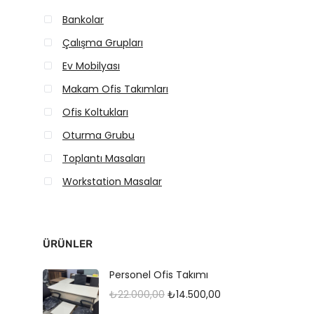
Bankolar
Çalışma Grupları
Ev Mobilyası
Makam Ofis Takımları
Ofis Koltukları
Oturma Grubu
Toplantı Masaları
Workstation Masalar
ÜRÜNLER
Personel Ofis Takımı
O
Ş
₺
22.000,00
₺
14.500,00
r
u