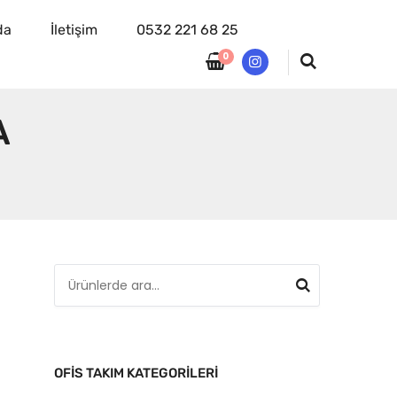
da
İletişim
0532 221 68 25
0
instagram
A
A
r
a
:
OFIS TAKIM KATEGORILERI