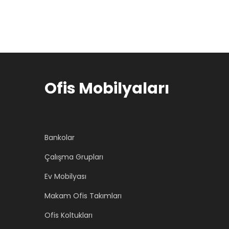
0
0
0
0
.
.
Ofis Mobilyaları
Bankolar
Çalışma Grupları
Ev Mobilyası
Makam Ofis Takımları
Ofis Koltukları