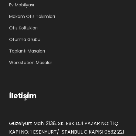
,
,
Ev Mobilyası
0
5
0
0
Makam Ofis Takımları
0
0
0
0
0
0
.
.
Ofis Koltukları
,
,
Oturma Grubu
0
0
0
0
Toplantı Masaları
.
.
Workstation Masalar
İletişim
Güzelyurt Mah. 2138. SK. ESKİDJİ PAZAR NO: 1 İÇ
KAPI NO: 1 ESENYURT/ İSTANBUL C KAPISI 0532 221