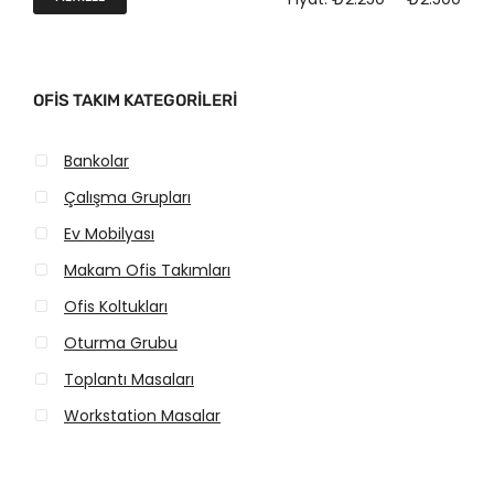
:
:
n
n
₺
₺
3
2
d
y
.
.
OFIS TAKIM KATEGORILERI
ü
ü
0
5
ş
k
0
0
Bankolar
ü
s
0
0
Çalışma Grupları
k
e
,
,
Ev Mobilyası
0
0
f
k
Makam Ofis Takımları
0
0
i
f
Ofis Koltukları
.
.
y
i
Oturma Grubu
a
y
Toplantı Masaları
t
a
Workstation Masalar
t