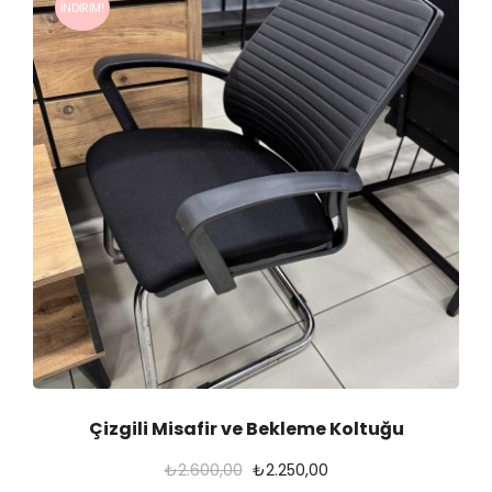
İNDIRIM!
Çizgili Misafir ve Bekleme Koltuğu
O
Ş
₺
2.600,00
₺
2.250,00